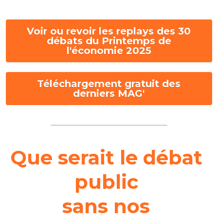
Voir ou revoir les replays des 30
débats du Printemps de
l'économie 2025
Téléchargement gratuit des
derniers MAG'
Que serait le débat 
public 
sans nos 