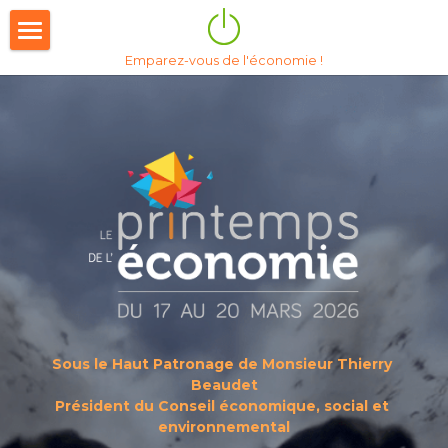
×
LES CATÉGORIES DE LA BOUTIQUE
Emparez-vous de l'économie !
Accueil
14e édition 2026
Nous soutenir
Behind the scene
Le Mag'
Tribunes
Historique
Sous le Haut Patronage de Monsieur Thierry 
Beaudet
À propos
13è édition 2025
Président du Conseil économique, social et 
environnemental
12è Edition 2024
Notre vocation