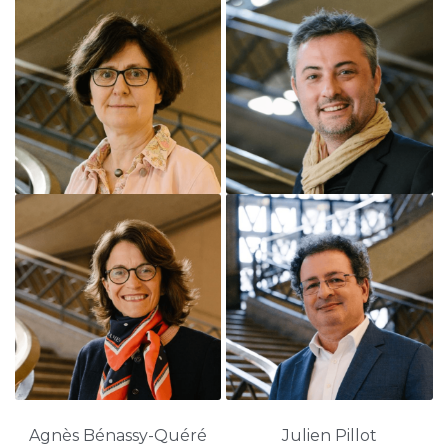
Agnès Bénassy-Quéré
Julien Pillot