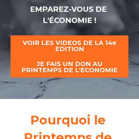
4è édition 2016
EMPAREZ-VOUS DE 
3è édition 2015
L'ÉCONOMIE !
2è édition 2014
VOIR LES VIDEOS DE LA 14e
1ère édition 2013
EDITION
JE FAIS UN DON AU
PRINTEMPS DE L'ECONOMIE
Pourquoi le 
Printemps de 