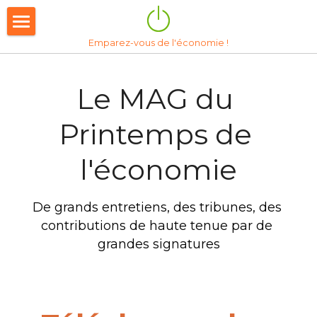
×
LES CATÉGORIES DE LA BOUTIQUE
Emparez-vous de l'économie !
Accueil
14e édition 2026
Le MAG du 
Nous soutenir
Printemps de 
Behind the scene
l'économie
Le Mag'
De grands entretiens, des tribunes, des 
Tribunes
contributions de haute tenue par de 
grandes signatures
Historique
À propos
13è édition 2025
12è Edition 2024
Notre vocation