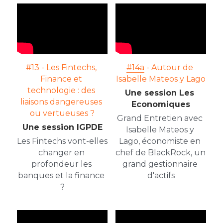
#13 - Les Fintechs, 
#14a
 - Autour de 
Finance et 
Isabelle Mateos y Lago
technologie : des 
Une session Les 
liaisons dangereuses 
Economiques
ou vertueuses ?
Grand Entretien avec 
Une session IGPDE
Isabelle Mateos y 
Les Fintechs vont-elles 
Lago, économiste en 
changer en 
chef de BlackRock, un 
profondeur les 
grand gestionnaire 
banques et la finance 
d'actifs
?