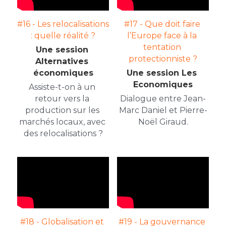
#16 - Les relocalisations 
#17 - Que doit faire 
: quelle réalité ?
l’Europe face à la 
tentation 
Une session 
protectionniste ?
Alternatives 
économiques
Une session Les 
Economiques
Assiste-t-on à un 
retour vers la 
Dialogue entre Jean-
production sur les 
Marc Daniel et Pierre-
marchés locaux, avec 
Noël Giraud.
des relocalisations ?
#18 - Globalisation et 
#19 - La gouvernance 