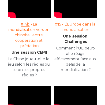
#14b
 - La 
#15 - L’Europe dans la 
mondialisation version 
mondialisation
chinoise : entre 
Une session 
coopération et 
Challenges
prédation
Comment l'UE peut-
Une session CEPII
elle réagir 
La Chine joue-t-elle le 
efficacement face aux 
jeu selon les règles ou 
défis de la 
selon ses propres 
mondialisation ?
règles ?