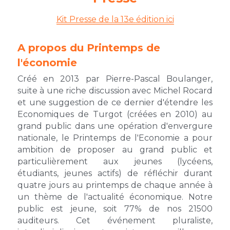
Kit Presse de la 13e 
édition
 ici
11è édition 2023
Nos partenaires
10è édition 2022
Notre équipe
A propos du Printemps de 
l'économie
9è édition 2021
Le conseil scientifique
Créé en 2013 par Pierre-Pascal Boulanger, 
suite à une riche discussion avec Michel Rocard 
Ressources 2021
Nous soutenir
et une suggestion de ce dernier d'étendre les 
Economiques de Turgot (créées en 2010) au 
8è édition 2020
Contacts et Presse
grand public dans une opération d'envergure 
nationale, le Printemps de l'Economie a pour 
Le Printemps confiné 2020
Mentions légales
ambition de proposer au grand public et 
particulièrement aux jeunes (lycéens, 
7è édition 2019
étudiants, jeunes actifs) de réfléchir 
durant 
quatre jours au printemps de 
chaque année à 
6è édition 2018
un thème de l'actualité économique. Notre 
public est jeune, soit 77% de nos 21500 
5è édition 2017
auditeurs. Cet événement pluraliste, 