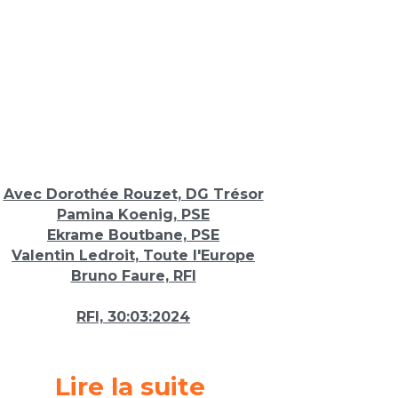
Avec Dorothée Rouzet, DG Trésor
Pamina Koenig, PSE
Ekrame Boutbane, PSE
Valentin Ledroit, Toute l'Europe
Bruno Faure, RFI
RFI, 30:03:2024
Lire la suite