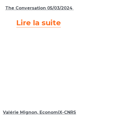
The Conversation 05
/03/2024 
Lire la suite
Valérie Mignon, EconomiX-CNRS