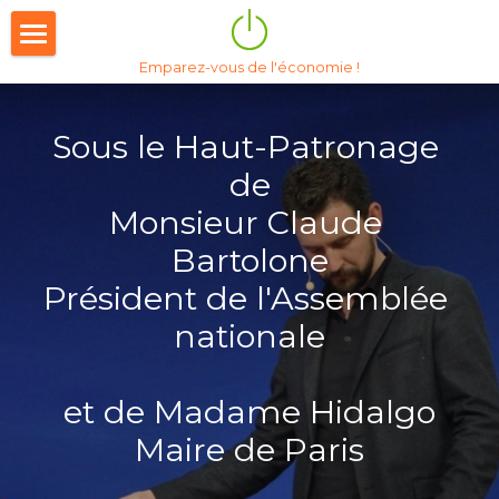
×
LES CATÉGORIES DE LA BOUTIQUE
Emparez-vous de l'économie !
Accueil
14e édition 2026
Sous le Haut-Patronage 
de
Nous soutenir
Monsieur Claude 
Behind the scene
Bartolone
Le Mag'
Président de l'Assemblée 
nationale
Tribunes
Historique
et de Madame Hidalgo
À propos
13è édition 2025
Maire de Paris
12è Edition 2024
Notre vocation