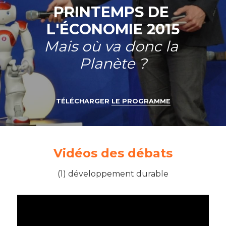
PRINTEMPS DE 
11è édition 2023
Nos partenaires
L'ÉCONOMIE 2015
Mais où va donc la 
10è édition 2022
Notre équipe
Planète ?
9è édition 2021
Le conseil scientifique
Ressources 2021
Nous soutenir
TÉLÉCHARGER 
LE PROGRAMME
8è édition 2020
Contacts et Presse
Le Printemps confiné 2020
Mentions légales
Vidéos des débats
7è édition 2019
(1) développement durable
6è édition 2018
5è édition 2017