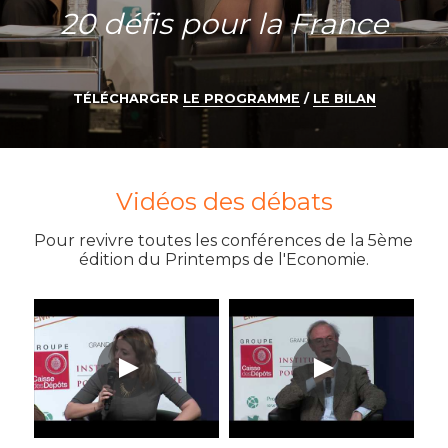
20 défis pour la France
11è édition 2023
Nos partenaires
10è édition 2022
Notre équipe
TÉLÉCHARGER 
LE PROGRAMME
 / 
LE BILAN
9è édition 2021
Le conseil scientifique
Ressources 2021
Nous soutenir
Vidéos des débats
8è édition 2020
Contacts et Presse
Pour revivre toutes les conférences de la 5ème 
édition du Printemps de l'Economie.
Le Printemps confiné 2020
Mentions légales
7è édition 2019
6è édition 2018
5è édition 2017