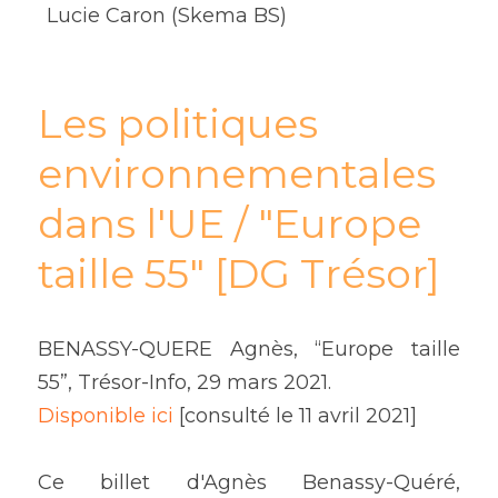
Lucie Caron (Skema BS)
11è édition 2023
Nos partenaires
10è édition 2022
Notre équipe
Les politiques 
9è édition 2021
Le conseil scientifique
environnementales 
Ressources 2021
Nous soutenir
dans l'UE / "Europe 
8è édition 2020
Contacts et Presse
taille 55" [DG Trésor]
Le Printemps confiné 2020
Mentions légales
BENASSY-QUERE Agnès, “Europe taille 
7è édition 2019
55”, Trésor-Info, 29 mars 2021.
6è édition 2018
Disponible ici
 [consulté le 11 avril 2021]
5è édition 2017
Ce billet d'Agnès Benassy-Quéré, 