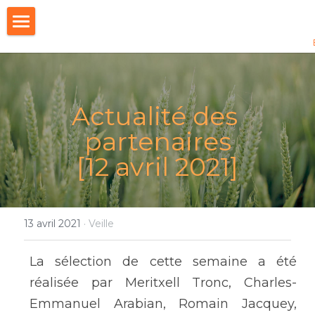
×
LES CATÉGORIES DE LA BOUTIQUE
Accueil
14e édition 2026
Actualité des 
Nous soutenir
partenaires
Behind the scene
[12 avril 2021]
Le Mag'
Tribunes
13 avril 2021
·
Veille
Historique
La sélection de cette semaine a été 
À propos
13è édition 2025
réalisée par Meritxell Tronc, Charles-
Emmanuel Arabian, Romain Jacquey, 
12è Edition 2024
Notre vocation